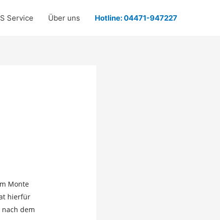
S Service
Über uns
Hotline: 04471-947227
lum Monte
at hierfür
d nach dem