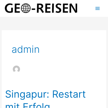
Zum
Hau
Inhalt
springen
admin
Singapur: Restart
Singapur:
Restart
mit
mit Erfolg