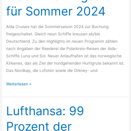
für
für Sommer 2024
Sommer
2024
Aida Cruises hat die Sommersaison 2024 zur Buchung
freigeschaltet. Gleich neun Schiffe kreuzen ab/bis
Deutschland. Zu den Highlights im neuen Programm zählen
nach Angaben der Reederei die Polarkreis-Reisen der Aida-
Schiffe Luna und Sol. Neuer Anlaufhafen ist das norwegische
Kirkenes, das als Ziel der nordgehenden Hurtigrute bekannt ist.
Das Nordkap, die Lofoten sowie die Orkney- und
Weiterlesen »
Lufthansa: 99
Lufthansa:
99
Prozent
Prozent der
der