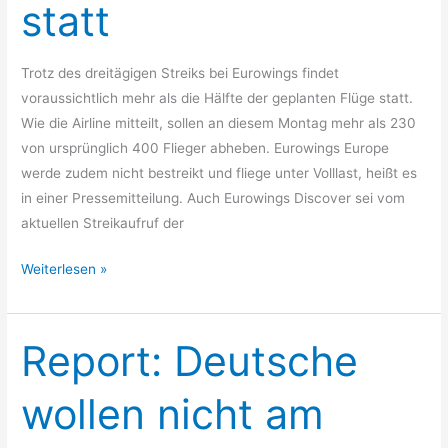
statt
Flüge
findet
statt
Trotz des dreitägigen Streiks bei Eurowings findet
voraussichtlich mehr als die Hälfte der geplanten Flüge statt.
Wie die Airline mitteilt, sollen an diesem Montag mehr als 230
von ursprünglich 400 Flieger abheben. Eurowings Europe
werde zudem nicht bestreikt und fliege unter Volllast, heißt es
in einer Pressemitteilung. Auch Eurowings Discover sei vom
aktuellen Streikaufruf der
Weiterlesen »
Report: Deutsche
Report:
Deutsche
wollen
wollen nicht am
nicht
am